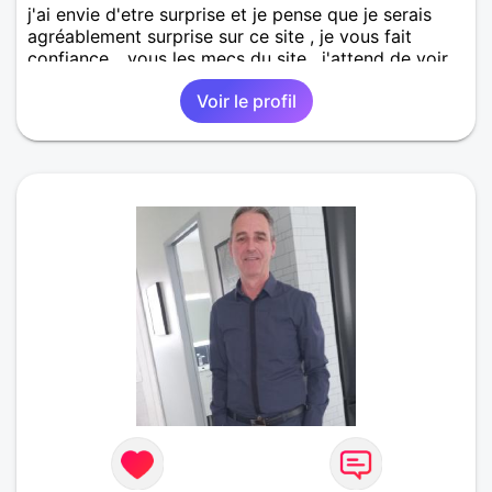
j'ai envie d'etre surprise et je pense que je serais
agréablement surprise sur ce site , je vous fait
confiance... vous les mecs du site , j'attend de voir
si vous meritez la confiance que je vous accorde. Je
Voir le profil
ne recherche pas LE prince charmant mais
simplement celui qui saura partager mon quotidien
et faire de moi la Reine de son Royaume afin que je
fasse de Lui un ROI ( mieux qu'un Prince ) Sourire !
Ce que je n'aime pas : la lâcheté, le mensonge,
l'indifférence... Un petit mot et pourquoi pas un
échange autour d'un verre!