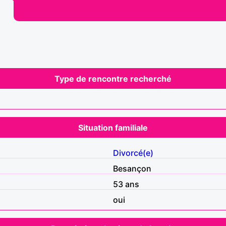
Type de rencontre recherché
Situation familiale
Divorcé(e)
Besançon
53 ans
oui