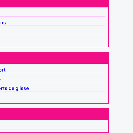
ins
ort
e
rts de glisse