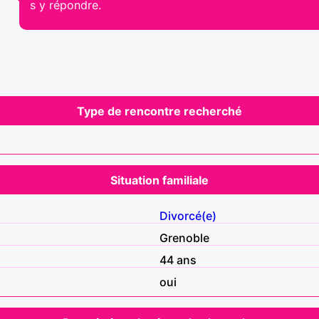
s y répondre.
Type de rencontre recherché
Situation familiale
Divorcé(e)
Grenoble
44 ans
oui