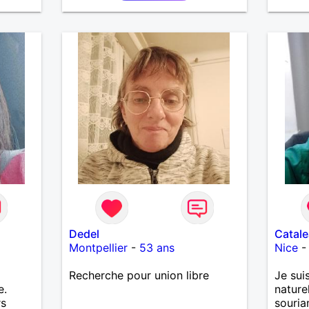
Dedel
Catale
Montpellier
-
53 ans
Nice
Recherche pour union libre
Je sui
e.
nature
rs
souria