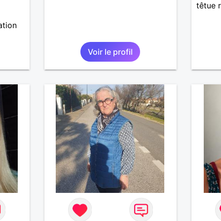
têtue r
ation
Voir le profil