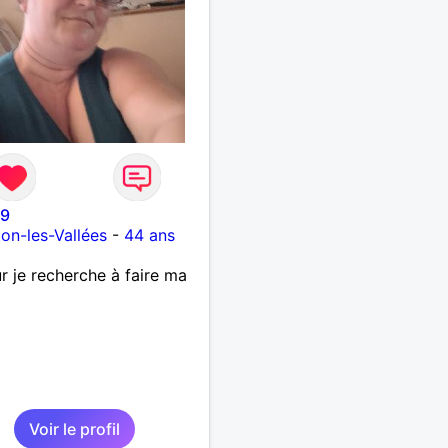
79
on-les-Vallées
-
44 ans
r je recherche à faire ma
Voir le profil