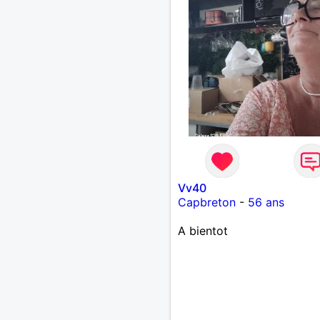
Vv40
Capbreton
-
56 ans
A bientot