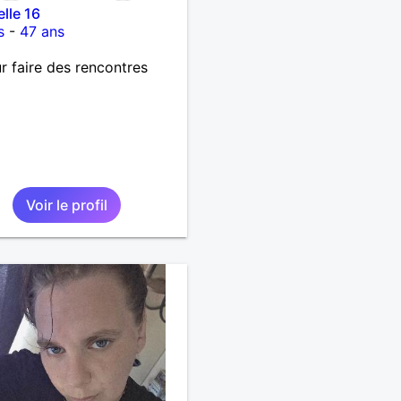
elle 16
s
-
47 ans
r faire des rencontres
Voir le profil