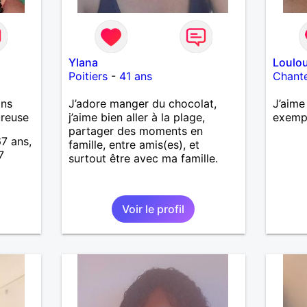
Ylana
Loulo
Poitiers
-
41 ans
Chant
ans
J’adore manger du chocolat,
J’aime
ureuse
j’aime bien aller à la plage,
exemp
partager des moments en
67 ans,
famille, entre amis(es), et
7
surtout être avec ma famille.
Voir le profil