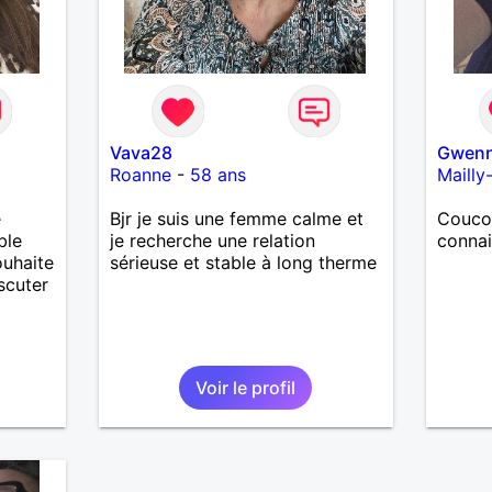
Vava28
Gwen
Roanne
-
58 ans
Mailly
e
Bjr je suis une femme calme et
Coucou
ble
je recherche une relation
conna
ouhaite
sérieuse et stable à long therme
scuter
Voir le profil