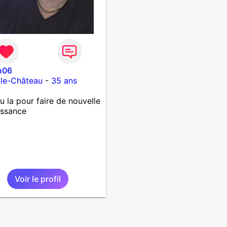
n06
-le-Château
-
35 ans
 la pour faire de nouvelle
issance
Voir le profil