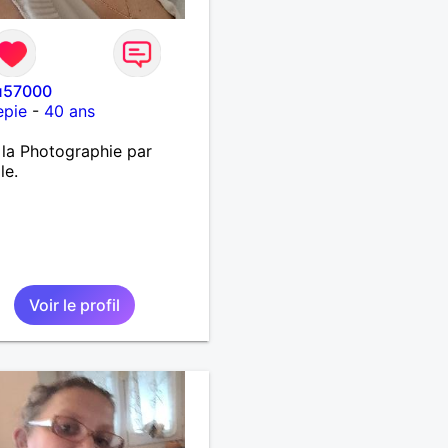
u57000
epie
-
40 ans
 la Photographie par
le.
Voir le profil