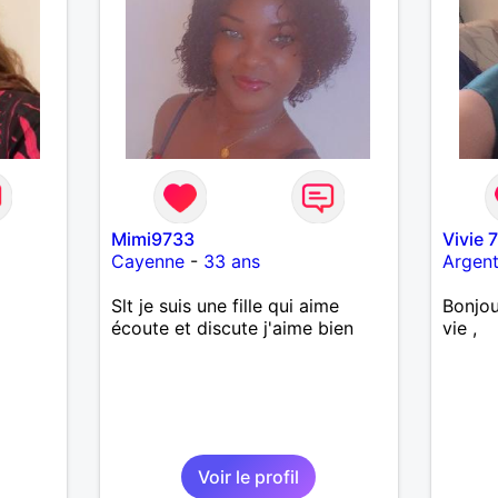
Mimi9733
Vivie 
Cayenne
-
33 ans
Argent
Slt je suis une fille qui aime
Bonjou
écoute et discute j'aime bien
vie ,
Voir le profil