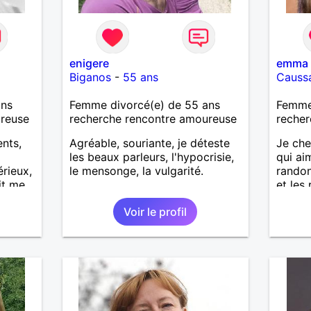
enigere
emma
Biganos
-
55 ans
Causs
ans
Femme divorcé(e) de 55 ans
Femme
ureuse
recherche rencontre amoureuse
recher
ents,
Agréable, souriante, je déteste
Je ch
les beaux parleurs, l'hypocrisie,
qui ai
rieux,
le mensonge, la vulgarité.
randon
it me
et les 
 bien
Voir le profil