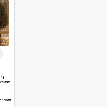
ans
ureuse
tonnant
e a