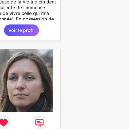
use de la vie à plein dent
sciente de l'immense
 de vivre celle qui m'a
onnée". En possession de
 ses facultés mentales et
Voir le profil
ues. Célibataire mais pas
ire, je mène une vie bien
e. Je ne suis pas sur ce
ar dépit, ni en tant que
entatrice de la Femme
ée Mal dans sa peau. A
t.