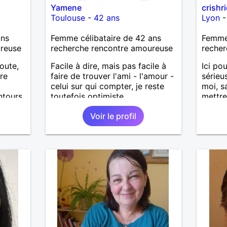
Yamene
crishr
Toulouse
-
42 ans
Lyon
ans
Femme célibataire de 42 ans
Femme 
ureuse
recherche rencontre amoureuse
recher
coute,
Facile à dire, mais pas facile à
Ici po
tre
faire de trouver l'ami - l'amour -
sérieu
celui sur qui compter, je reste
moi, s
ntours
toutefois optimiste.
mettre
Voir le profil