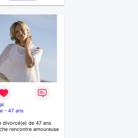
pi
re
-
47 ans
divorcé(e) de 47 ans
che rencontre amoureuse