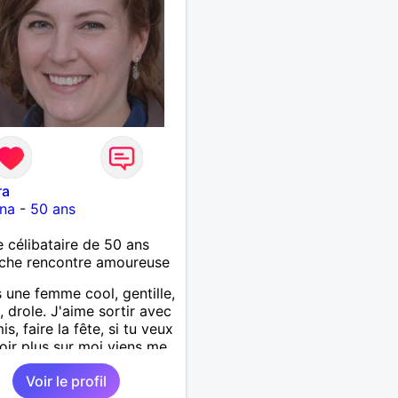
ra
ana
-
50 ans
célibataire de 50 ans
che rencontre amoureuse
s une femme cool, gentille,
 drole. J'aime sortir avec
s, faire la fête, si tu veux
oir plus sur moi viens me
Voir le profil