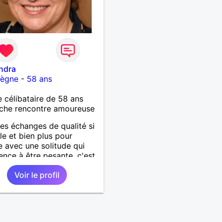
ndra
ègne
-
58 ans
célibataire de 58 ans
che rencontre amoureuse
es échanges de qualité si
le et bien plus pour
 avec une solitude qui
ce à être pesante, c'est
u à deux quand l'entente
Voir le profil
.