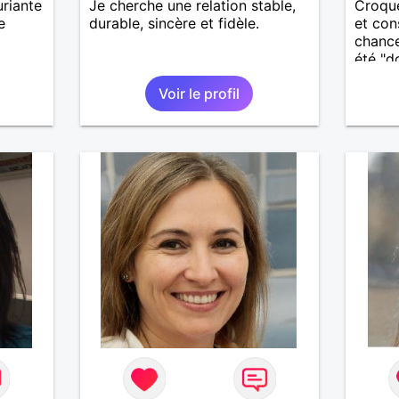
riante
Je cherche une relation stable,
Croque
e
durable, sincère et fidèle.
et con
chance
été "d
toutes
Voir le profil
physiq
solita
rempli
site p
représ
Divorc
bientô