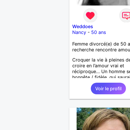
Weddoes
Nancy
-
50 ans
Femme divorcé(e) de 50 
recherche rencontre amo
Croquer la vie à pleines d
croire en l’amour vrai et
réciproque… Un homme sé
honnête / fidèle, qui saura
faire rire à nouveau, est le
Voir le profil
venu !