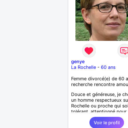
genye
La Rochelle
-
60 ans
Femme divorcé(e) de 60 
recherche rencontre amo
Douce et généreuse, je c
un homme respectueux su
Rochelle ou proche qui so
tolérant, attentionné pour
profiter de la vie à deux.
Voir le profil