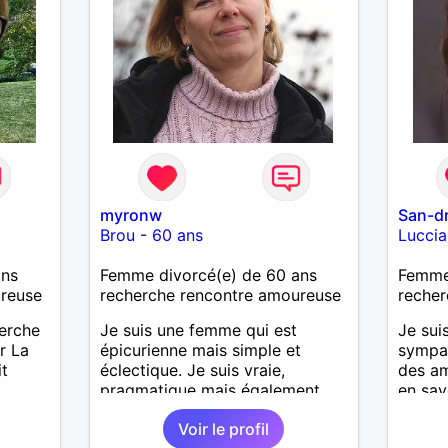
myronw
San-d
Brou
-
60 ans
Lucci
ans
Femme divorcé(e) de 60 ans
Femme 
ureuse
recherche rencontre amoureuse
recher
herche
Je suis une femme qui est
Je sui
r La
épicurienne mais simple et
sympa,
it
éclectique. Je suis vraie,
des ami
pragmatique mais également
en sav
passionnée, j'ai envie de vivre
parler!
Voir le profil
des moments à deux.