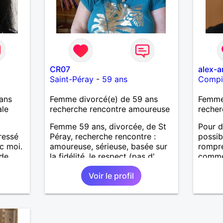
CR07
alex-a
Saint-Péray
-
59 ans
Compi
ans
Femme divorcé(e) de 59 ans
Femme 
ale
recherche rencontre amoureuse
recher
Femme 59 ans, divorcée, de St
Pour d
éressé
Péray, recherche rencontre :
possib
c moi.
amoureuse, sérieuse, basée sur
rompre
 de
la fidélité, le respect (pas d'
commen
aventure d'un soir). Rien ne vaut
si bea
Voir le profil
une rencontre après quelques
fait loi
échanges par messages pour
savoir si il y a un feeling entre
les deux et le désir de se revoir.
Au plaisir de se découvrir...