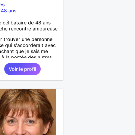
ies
-
48 ans
célibataire de 48 ans
che rencontre amoureuse
ur trouver une personne
se qui s'accorderait avec
achant que je sais me
 à la portée des autres.
Voir le profil